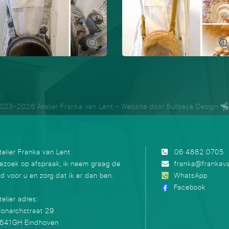
023-2026 Atelier Franka van Lent
- Website door
Bullseye Design
telier Franka van Lent
06 4882 0705
ezoek op afspraak, ik neem graag de
franka@frankava
ijd voor u en zorg dat ik er dan ben.
WhatsApp
Facebook
telier adres:
onarchstraat 29
641GH Eindhoven