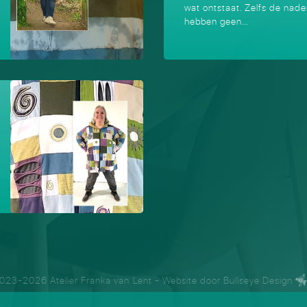
wat ontstaat. Zelfs de nad
hebben geen…
023-2026 Atelier Franka van Lent
- Website door
Bullseye Design